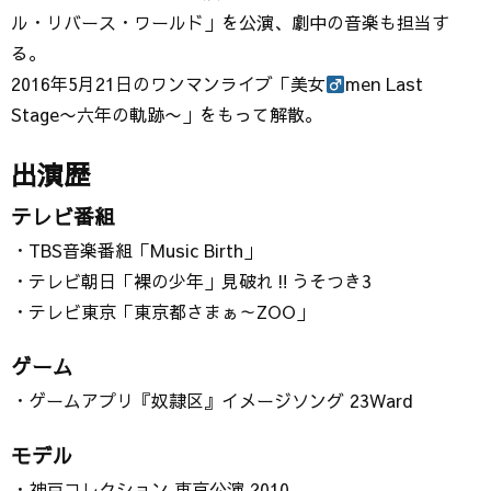
ル・リバース・ワールド」を公演、劇中の音楽も担当す
る。
2016年5月21日のワンマンライブ「美女
men Last
Stage〜六年の軌跡〜」をもって解散。
出演歴
テレビ番組
・TBS音楽番組「Music Birth」
・テレビ朝日「裸の少年」見破れ‼︎うそつき3
・テレビ東京「東京都さまぁ～ZOO」
ゲーム
・ゲームアプリ『奴隷区』イメージソング 23Ward
モデル
・神戸コレクション 東京公演 2010