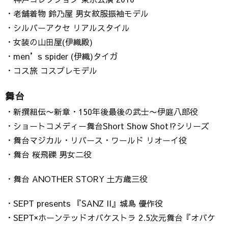
・老舗着物 鈴乃屋 男女紋服振袖モデル
・シルバーアクセ リアルスタイル
・女装の山田屋(伊織殿)
・men’s spider (伊織)タイガ
・コス旅 コスプレモデル
舞台
・新撰組伝〜新章・150年後最後の武士〜伊庭八郎役
・ショートコメディー舞台Short Show Shot⁉︎シリーズ
・舞台マジカル・リバース・ワールド リオーイ役
・舞台 桜飛礫 男女二役
・舞台 ANOTHER STORY 土方歳三役
・SEPT presents 『SANZ II』城島 優作役
・SEPT×ホーンテッドオバケストラ 2.5次元舞台『オバケ