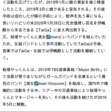
く活動を広げていたが、2019年1月に喉の異変を感じ検査
したところ、2019年3月に癌であると宣告される。その後
手術は成功したが喉の手術により、歌声を失う事になる。
長いリハビリの末2020年1月26日に完全復帰し芸名を伊織
殿から本名である【TaiGa】に変え再出発する。
又、桜塚やっくんと美女
menというバンドを組んでいた
ため、女装バンドとして長年活動していたTaiGaは今後、
音楽ではTaiGa・女装では伊織殿として活動を継続してい
く。
桜塚やっくんとは、2010年TBS音楽番組「Music Birth」に
て全員が男でありながらガールズバンドを名乗るという異
色のバンド【美女
men Vlossom】を結成し、国内外で積
極的に活動をする中、ツアー中の交通事故により桜塚やっ
くんとマネージャーを失い、その後も活動を続けたが2016
年5月に解散。